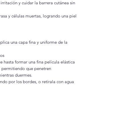
rritación y cuidar la barrera cutánea sin
rasa y células muertas, logrando una piel
 aplica una capa fina y uniforme de la
ios
hasta formar una fina película elástica
s, permitiendo que penetren
ientras duermes.
o por los bordes, o retírala con agua