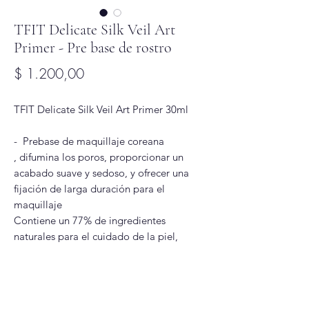
TFIT Delicate Silk Veil Art
Primer - Pre base de rostro
Precio
$ 1.200,00
TFIT Delicate Silk Veil Art Primer 30ml
- Prebase de maquillaje coreana
, difumina los poros, proporcionar un
acabado suave y sedoso, y ofrecer una
fijación de larga duración para el
maquillaje
Contiene un 77% de ingredientes
naturales para el cuidado de la piel,
incluyendo extractos de durazno, flor de
cerezo y loto, que proporcionan
hidratación sin dejar una sensación grasa.