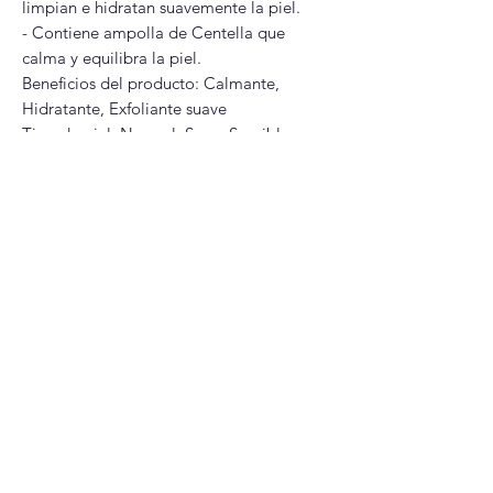
limpian e hidratan suavemente la piel.
- Contiene ampolla de Centella que
calma y equilibra la piel.
Beneficios del producto: Calmante,
Hidratante, Exfoliante suave
Tipo de piel: Normal, Seco, Sensible
Modo de uso:
Aplica una pequeña cantidad en tus
manos, emulsiona con agua y frotalas
hasta hacer espuma. Masajeas el rostro
con la espuma y luego enjuagas con agua
tibia.
Glitter Glam
Correo
Redes Sociales