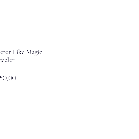
ctor Like Magic
ealer
io
Precio
50,00
de
oferta