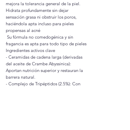
mejora la tolerancia general de la piel.
Hidrata profundamente sin dejar
sensación grasa ni obstruir los poros,
haciéndola apta incluso para pieles
propensas al acné
Su fórmula no comedogénica y sin
fragancia es apta para todo tipo de pieles
Ingredientes activos clave
- Ceramidas de cadena larga (derivadas
del aceite de Crambe Abyssinica):
Aportan nutrición superior y restauran la
barrera natural.
- Complejo de Tripéptidos (2.5%): Con
butilenglicol y dextrano para reducir la
reactividad, calmar el enrojecimiento y
acelerar la autorreparación de la piel.
- Azelamide MEA (2%): Derivado del
ácido azelaico, ayuda a mejorar el
eritema y la rosácea papulopustular.