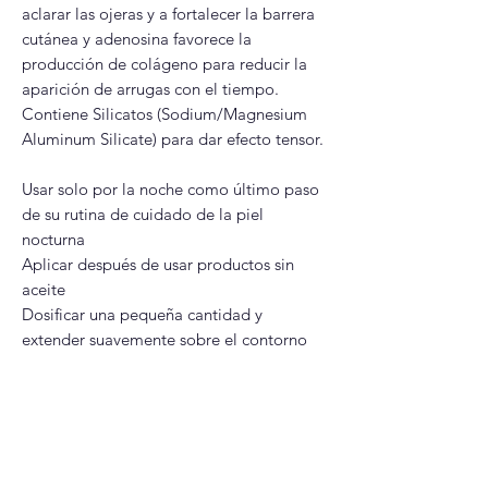
aclarar las ojeras y a fortalecer la barrera
cutánea y adenosina favorece la
producción de colágeno para reducir la
aparición de arrugas con el tiempo.
Contiene Silicatos (Sodium/Magnesium
Aluminum Silicate) para dar efecto tensor.
Usar solo por la noche como último paso
de su rutina de cuidado de la piel
nocturna
Aplicar después de usar productos sin
aceite
Dosificar una pequeña cantidad y
extender suavemente sobre el contorno
de ojos
No frotar ni masajear después de la
aplicación.
Debido a la fórmula única del producto,
puede aparecer un residuo blanco