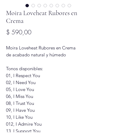
Moira Loveheat Rubores en
Crema
Precio
$ 590,00
Moira Loveheat Rubores en Crema
de acabado natural y húmedo
Tonos disponibles:
01, I Respect You
02, I Need You
05, I Love You
06, I Miss You
08, I Trust You
09, I Have You
10, I Like You
012, I Admire You
13, I Support You