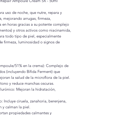
 Repair Ampoule Cream 5X - 50ml
a uso de noche, que nutre, repara y
es, mejorando arrugas, firmeza,
ra en horas gracias a su potente complejo
ntos) y otros activos como niacinamida,
ara todo tipo de piel, especialmente
de firmeza, luminosidad o signos de
ampoule/51% en la crema): Complejo de
dos (incluyendo Bífida Ferment) que
joran la salud de la microflora de la piel.
l tono y reduce manchas oscuras.
lurónico: Mejoran la hidratación,
 Incluye ciruela, zanahoria, berenjena,
 y calman la piel.
portan propiedades calmantes y