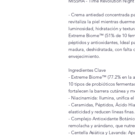
MISSHA - Time Revolution Night
- Crema antiedad concentrada par
revitaliza la piel mientras duerm
luminosidad, hidratación y textu
Extreme Biome™ (51% de 10 ferme
péptidos y antioxidantes, Ideal p
madura, deshidratada, con falta 
envejecimiento.
Ingredientes Clave
- Extreme Biome™ (77.2% en la 
10 tipos de probióticos fermenta
fortalecen la barrera cutánea y me
- Niacinamida: Ilumina, unifica e
- Ceramidas, Péptidos, Ácido Hia
elasticidad y reducen líneas finas.
- Complejo Antioxidante Botánico:
remolacha y arándano, que nutren
- Centella Asiática y Lavanda: A