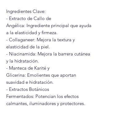
Ingredientes Clave:
- Extracto de Callo de
Angélica: Ingrediente principal que ayuda
a la elasticidad y firmeza.
- Collaganeer: Mejora la textura y
elasticidad de la piel.
- Niacinamida: Mejora la barrera cutánea
y la hidratación.
- Manteca de Karité y
Glicerina: Emolientes que aportan
suavidad e hidratación.
- Extractos Botánicos
Fermentados: Potencian los efectos
calmantes, iluminadores y protectores.
Modo de uso
Después del sérum, usa la espátula para
tomar una cantidad moderada.