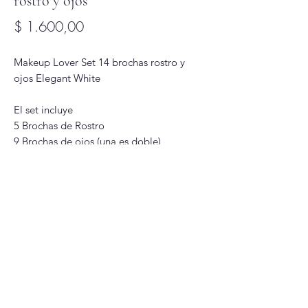
rostro y ojos
Precio
$ 1.600,00
Makeup Lover Set 14 brochas rostro y
ojos Elegant White
El set incluye
5 Brochas de Rostro
9 Brochas de ojos (una es doble)
Glitter Glam
Correo
Redes Sociales
glitterglamuy@gmail.com