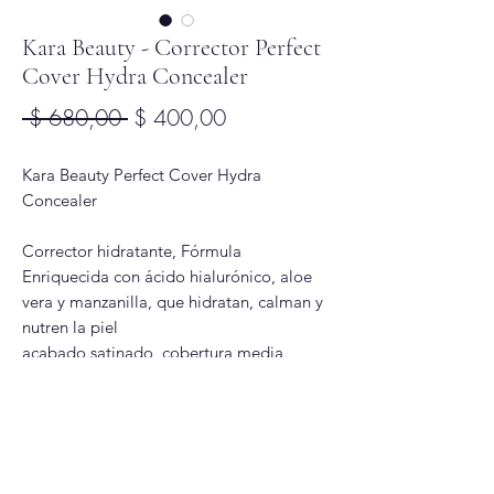
Kara Beauty - Corrector Perfect
Cover Hydra Concealer
Precio
Precio
 $ 680,00 
$ 400,00
de
Kara Beauty Perfect Cover Hydra
oferta
Concealer
Corrector hidratante, Fórmula
Enriquecida con ácido hialurónico, aloe
vera y manzanilla, que hidratan, calman y
nutren la piel
acabado satinado, cobertura media
construible
tono 01