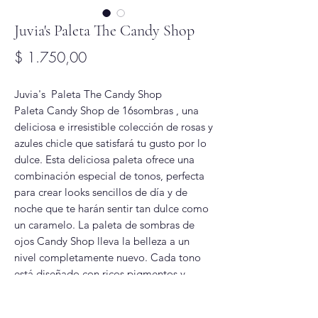
Juvia's Paleta The Candy Shop
Precio
$ 1.750,00
Juvia's Paleta The Candy Shop
Paleta Candy Shop de 16sombras , una
deliciosa e irresistible colección de rosas y
azules chicle que satisfará tu gusto por lo
dulce. Esta deliciosa paleta ofrece una
combinación especial de tonos, perfecta
para crear looks sencillos de día y de
noche que te harán sentir tan dulce como
un caramelo. La paleta de sombras de
ojos Candy Shop lleva la belleza a un
nivel completamente nuevo. Cada tono
está diseñado con ricos pigmentos y
texturas mantecosas que se mezclan sin
esfuerzo, permitiéndote disfrutar de una