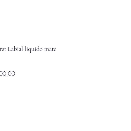
rst Labial liquido mate
io
Precio
00,00
de
oferta