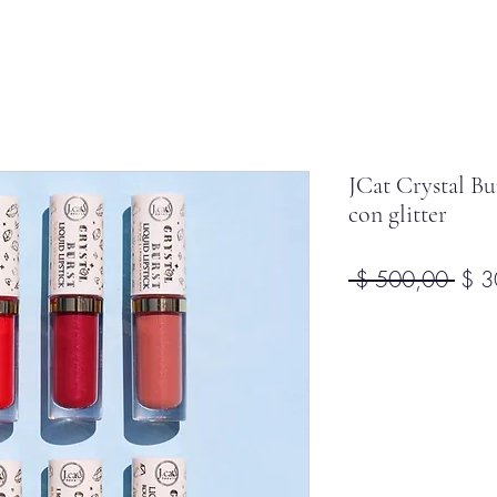
JCat Crystal Bu
con glitter
Prec
 $ 500,00 
$ 3