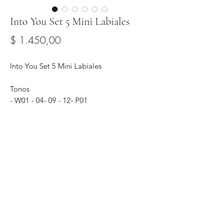
Into You Set 5 Mini Labiales
Precio
$ 1.450,00
Into You Set 5 Mini Labiales
Tonos
- W01 - 04- 09 - 12- P01
Glitter Glam
Correo
Redes Sociales
glitterglamuy@gmail.com