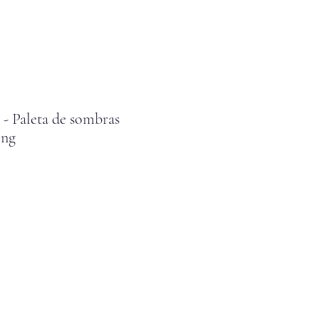
Paleta de sombras
ing
cio