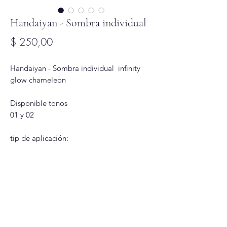
Handaiyan - Sombra individual
Precio
$ 250,00
Handaiyan - Sombra individual infinity
glow chameleon
Disponible tonos
01 y 02
tip de aplicación:
para un color más vibrante y mejor
adhesión recomendamos uso de pre base
Glitter Glam