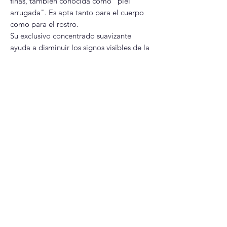
finas, también conocida como "piel
arrugada". Es apta tanto para el cuerpo
como para el rostro.
Su exclusivo concentrado suavizante
ayuda a disminuir los signos visibles de la
piel arrugada, mejorando su firmeza,
textura y elasticidad.
Contiene una mezcla de potentes
ingredientes que incluyen ácidos grasos
omega (para retener la humedad y dar
volumen a la piel), antioxidantes
protectores y potentes ingredientes
botánicos (como extractos de sandía,
manzana y lentejas).
No tiene fragancia, es hipoalergénico, no
es grasoso, se absorbe rápidamente y
está probado por dermatólogos, lo que
lo hace adecuado para todo tipo de piel,
incluida la piel sensible.