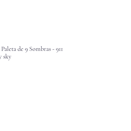
leta de 9 Sombras - 911
y sky
cio