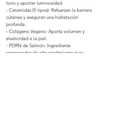
tono y aportar luminosidad.
- Ceramidas (5 tipos): Refuerzan la barrera
cutánea y aseguran una hidratación
profunda.
- Colágeno Vegano: Aporta volumen y
elasticidad a la piel.
- PDRN de Salmón: Ingrediente
regenerador de alto rendimiento para
fortalecer la piel.
Modo de uso
Aplica de forma uniforme sobre el rostro y
cuello limpios
Es apto para usarse tanto en tu rutina de
día como de noche
Glitter Glam