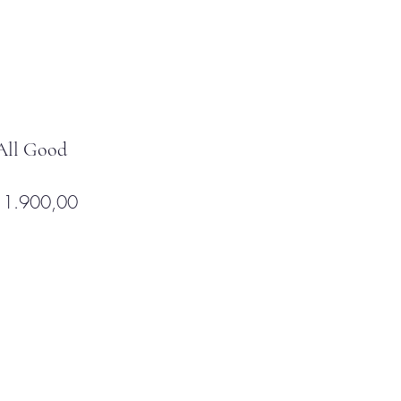
 All Good
ecio
Precio
 1.900,00
de
oferta