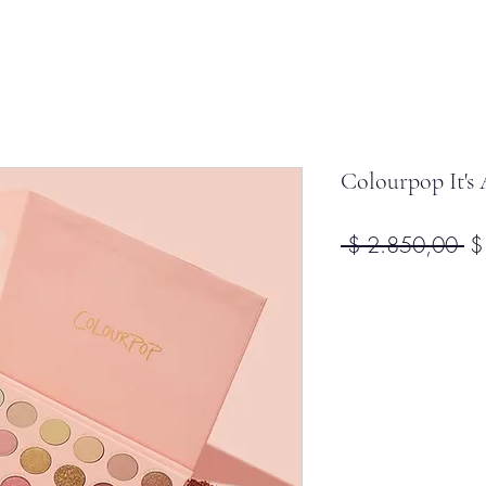
Colourpop It's
Pr
 $ 2.850,00 
$