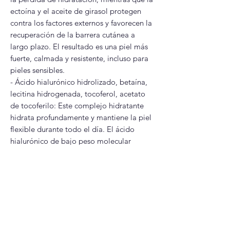
ectoína y el aceite de girasol protegen
contra los factores externos y favorecen la
recuperación de la barrera cutánea a
largo plazo. El resultado es una piel más
fuerte, calmada y resistente, incluso para
pieles sensibles.
- Ácido hialurónico hidrolizado, betaína,
lecitina hidrogenada, tocoferol, acetato
de tocoferilo: Este complejo hidratante
hidrata profundamente y mantiene la piel
flexible durante todo el día. El ácido
hialurónico de bajo peso molecular
penetra para brindar una hidratación
duradera, mientras que los derivados de
la vitamina E retienen la humedad y
proporcionan protección antioxidante,
manteniendo un acabado suave y
luminoso sin sensación de pesadez.
- Extracto de cultivo de callos de