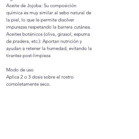
Aceite de Jojoba: Su composición
química es muy similar al sebo natural de
la piel, lo que le permite disolver
impurezas respetando la barrera cutánea.
Aceites botánicos (oliva, girasol, espuma
de pradera, etc.): Aportan nutrición y
ayudan a retener la humedad, evitando la
tirantez post-limpieza
Modo de uso
Aplica 2 o 3 dosis sobre el rostro
completamente seco.
Masajea suavemente durante 1 o 2
minutos, prestando especial atención a
las zonas con más puntos negros (como la
nariz y la barbilla).
Humedece tus manos con agua tibia y
vuelve a masajear. El aceite emulsionará
(se volverá blanco/lechoso).