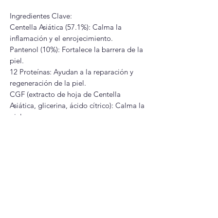
Ingredientes Clave:
Centella Asiática (57.1%): Calma la
inflamación y el enrojecimiento.
Pantenol (10%): Fortalece la barrera de la
piel.
12 Proteínas: Ayudan a la reparación y
regeneración de la piel.
CGF (extracto de hoja de Centella
Asiática, glicerina, ácido cítrico): Calma la
piel.
Modo de uso
Agitar bien y rociar sobre el rostro limpio
o cuando la piel se sienta seca, incluso
sobre maquillaje, y dar palmaditas suaves
para absorber.