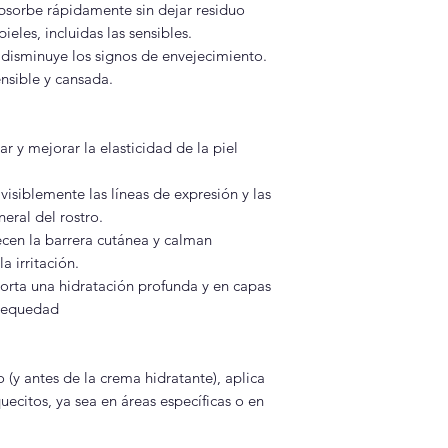
absorbe rápidamente sin dejar residuo
ieles, incluidas las sensibles.
y disminuye los signos de envejecimiento.
ensible y cansada.
r y mejorar la elasticidad de la piel
isiblemente las líneas de expresión y las
eral del rostro.
ecen la barrera cutánea y calman
a irritación.
porta una hidratación profunda y en capas
esequedad
 (y antes de la crema hidratante), aplica
citos, ya sea en áreas específicas o en