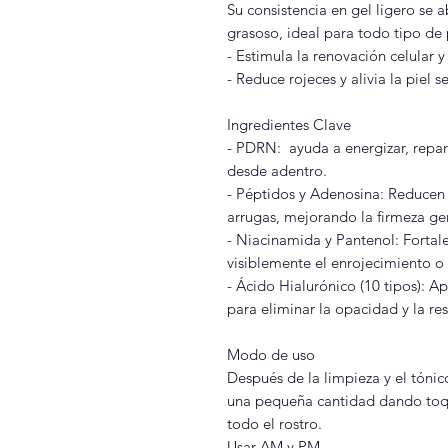
Su consistencia en gel ligero se 
grasoso, ideal para todo tipo de p
- Estimula la renovación celular 
- Reduce rojeces y alivia la piel s
Ingredientes Clave
- PDRN: ayuda a energizar, repara
desde adentro.
- Péptidos y Adenosina: Reducen v
arrugas, mejorando la firmeza gen
- Niacinamida y Pantenol: Fortal
visiblemente el enrojecimiento o l
- Ácido Hialurónico (10 tipos): A
para eliminar la opacidad y la r
Modo de uso
Después de la limpieza y el tónico
una pequeña cantidad dando toque
todo el rostro.
Usar AM y PM