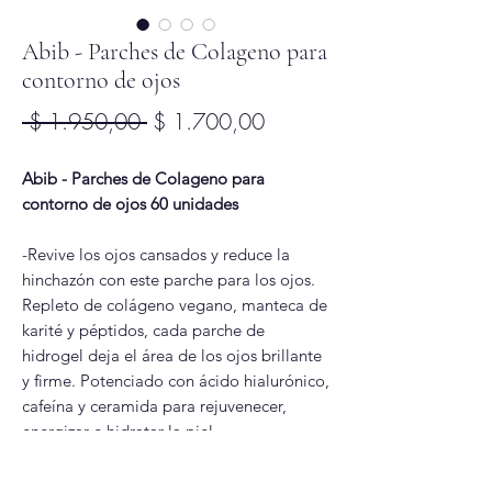
Abib - Parches de Colageno para
contorno de ojos
Precio
Precio
 $ 1.950,00 
$ 1.700,00
de
Abib - Parches de Colageno para
oferta
contorno de ojos 60 unidades
-Revive los ojos cansados ​​y reduce la
hinchazón con este parche para los ojos.
Repleto de colágeno vegano, manteca de
karité y péptidos, cada parche de
hidrogel deja el área de los ojos brillante
y firme. Potenciado con ácido hialurónico,
cafeína y ceramida para rejuvenecer,
energizar e hidratar la piel.
Modo de uso: Coloque el parche debajo
del ojo y retírelo después de 20 minutos